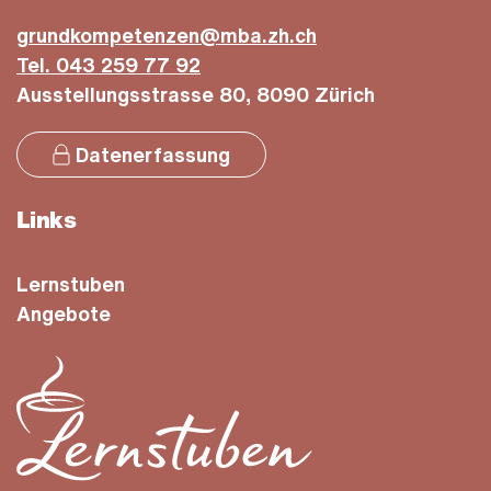
Lernstube Kloten
grundkompetenzen@mba.zh.ch
Gleis 5
Tel. 043 259 77 92
Ausstellungsstrasse 80, 8090 Zürich
Bahnhofstrasse 6
8302 Kloten
Datenerfassung
lernstuben@plattformglattal.ch
Email:
Links
044 881 34 13
Telefon:
Lernstuben
(öffnet in 
Auf Google Maps anzeigen
Angebote
Lernstube Affoltern
Zentrum ELCH CeCe-Areal
Wehntalerstrasse 634
8046 Zürich