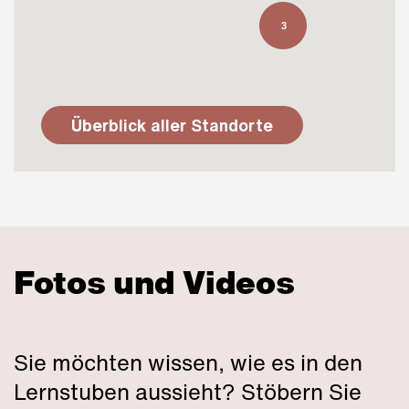
3
Überblick aller Standorte
Lernstube on Tour Dielsdorf
Montag 08.30 - 11.30 Uhr ohne
Wann:
Fotos und Videos
Café mit Herz
Hinterdorfstrasse 23
8157 Dielsdorf
Sie möchten wissen, wie es in den
Lernstuben aussieht? Stöbern Sie
info@mbb.ch
Email: