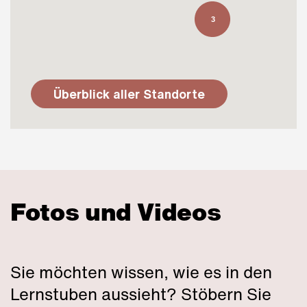
3
Überblick aller Standorte
Lernstube on Tour Dielsdorf
Montag 08.30 - 11.30 Uhr ohne
Wann:
Fotos und Videos
Café mit Herz
Hinterdorfstrasse 23
8157 Dielsdorf
Sie möchten wissen, wie es in den
Lernstuben aussieht? Stöbern Sie
info@mbb.ch
Email: