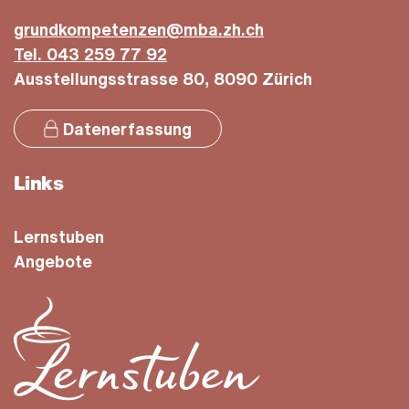
Lernstube Kloten
grundkompetenzen@mba.zh.ch
Gleis 5
Tel. 043 259 77 92
Ausstellungsstrasse 80, 8090 Zürich
Bahnhofstrasse 6
8302 Kloten
Datenerfassung
lernstuben@plattformglattal.ch
Email:
Links
044 881 34 13
Telefon:
Lernstuben
(öffnet in 
Auf Google Maps anzeigen
Angebote
Lernstube Affoltern
Zentrum ELCH CeCe-Areal
Wehntalerstrasse 634
8046 Zürich